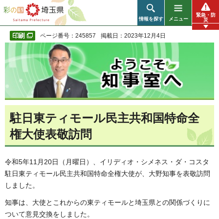
彩の国 埼玉県
緊急・防
情報を探す
メニュー
災
ページ番号：245857
掲載日：2023年12月4日
駐日東ティモール民主共和国特命全
権大使表敬訪問
令和5年11月20日（月曜日）、イリディオ・シメネス・ダ・コスタ
駐日東ティモール民主共和国特命全権大使が、大野知事を表敬訪問
しました。
知事は、大使とこれからの東ティモールと埼玉県との関係づくりに
ついて意見交換をしました。