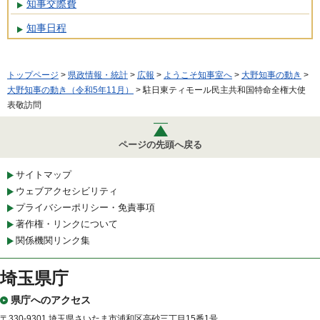
知事交際費
知事日程
トップページ
>
県政情報・統計
>
広報
>
ようこそ知事室へ
>
大野知事の動き
>
大野知事の動き（令和5年11月）
> 駐日東ティモール民主共和国特命全権大使
表敬訪問
ページの先頭へ戻る
サイトマップ
ウェブアクセシビリティ
プライバシーポリシー・免責事項
著作権・リンクについて
関係機関リンク集
埼玉県庁
県庁へのアクセス
〒330-9301 埼玉県さいたま市浦和区高砂三丁目15番1号