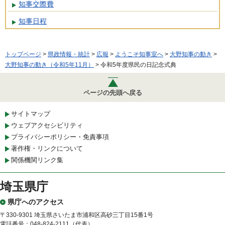
知事交際費
知事日程
トップページ
>
県政情報・統計
>
広報
>
ようこそ知事室へ
>
大野知事の動き
>
大野知事の動き（令和5年11月）
> 令和5年度県民の日記念式典
ページの先頭へ戻る
サイトマップ
ウェブアクセシビリティ
プライバシーポリシー・免責事項
著作権・リンクについて
関係機関リンク集
埼玉県庁
県庁へのアクセス
〒330-9301 埼玉県さいたま市浦和区高砂三丁目15番1号
電話番号：048-824-2111（代表）