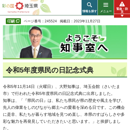
彩の国 埼玉県
緊急・防
情報を探す
メニュー
災
ページ番号：245524
掲載日：2023年11月27日
令和5年度県民の日記念式典
令和5年11月14日（火曜日）、大野知事は、埼玉会館（さいたま
市）で行われた令和5年度県民の日記念式典に出席しました。
知事は、「『県民の日』は、私たち県民が県の歴史や風土を学び、
先人の偉業をしのびながら郷土への愛着を深める日です。この機会
に是非、私たちが暮らす地域を見つめ直し、本県のすばらしさや多
彩な魅力を再発見していただきたいと思います。」と挨拶しまし
た。