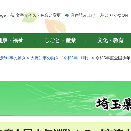
age
文字サイズ・色合い変更
音声読み上げ
ふりがなON
健康・福祉
しごと・産業
文化・教育
大野知事の動き
>
大野知事の動き（令和5年11月）
> 令和5年度全国少