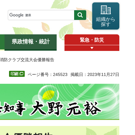
組織から
探す
緊急・防災
県政情報・統計
年消防クラブ交流大会優勝報告
ページ番号：245523
掲載日：2023年11月27日