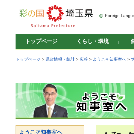
彩の国 埼玉県
Foreign Langu
トップページ
くらし・環境
トップページ
>
県政情報・統計
>
広報
>
ようこそ知事室へ
>
ようこそ知事室へ