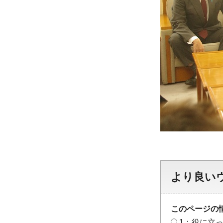
より良い
このページの
1：役に立