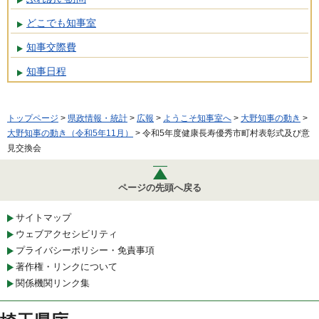
どこでも知事室
知事交際費
知事日程
トップページ
>
県政情報・統計
>
広報
>
ようこそ知事室へ
>
大野知事の動き
>
大野知事の動き（令和5年11月）
> 令和5年度健康長寿優秀市町村表彰式及び意
見交換会
ページの先頭へ戻る
サイトマップ
ウェブアクセシビリティ
プライバシーポリシー・免責事項
著作権・リンクについて
関係機関リンク集