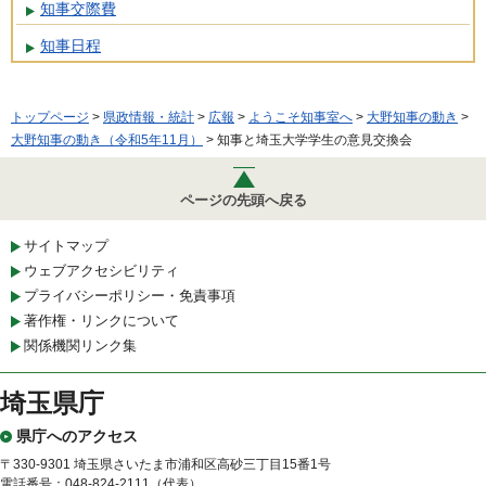
知事交際費
知事日程
トップページ
>
県政情報・統計
>
広報
>
ようこそ知事室へ
>
大野知事の動き
>
大野知事の動き（令和5年11月）
> 知事と埼玉大学学生の意見交換会
ページの先頭へ戻る
サイトマップ
ウェブアクセシビリティ
プライバシーポリシー・免責事項
著作権・リンクについて
関係機関リンク集
埼玉県庁
県庁へのアクセス
〒330-9301 埼玉県さいたま市浦和区高砂三丁目15番1号
電話番号：048-824-2111（代表）