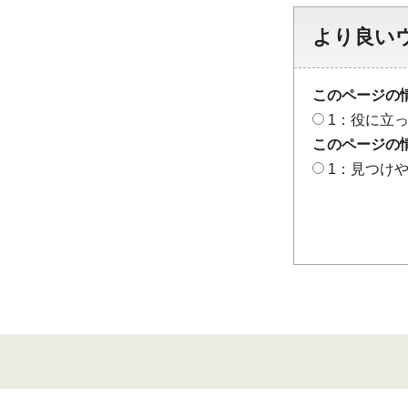
より良い
このページの
1：役に立
このページの
1：見つけ