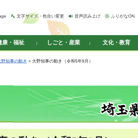
age
文字サイズ・色合い変更
音声読み上げ
ふりがなON
健康・福祉
しごと・産業
文化・教育
大野知事の動き
> 大野知事の動き（令和5年9月）