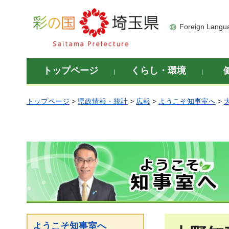
彩の国 埼玉県
Foreign Langu
トップページ
くらし・環境
トップページ
>
県政情報・統計
>
広報
>
ようこそ知事室へ
>
ようこそ知事室へ