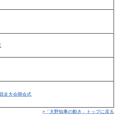
式
路競走大会開会式
>「大野知事の動き」トップに戻る