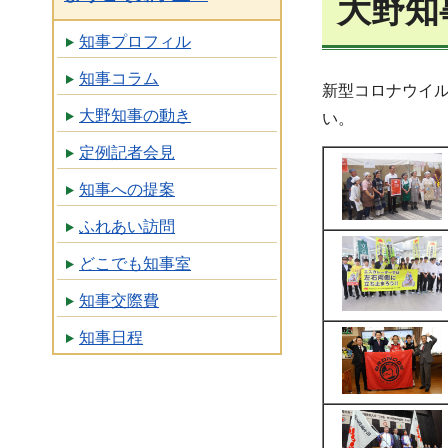
大野知
知事プロフィル
知事コラム
新型コロナウイ
大野知事の動き
い。
定例記者会見
知事への提案
ふれあい訪問
どこでも知事室
知事交際費
知事日程