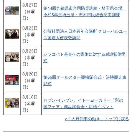
8月27日
第44回九都県市合同防災訓練・埼玉県会場、
（日曜
令和5年度埼玉県・志木市民総合防災訓練
日）
8月23日
公益社団法人日本青年会議所 グローバルユー
（水曜
ス国連大使表敬訪問
日）
8月23日
シラコバト基金への寄附に対する感謝状贈呈
（水曜
式
日）
8月20日
第66回オールスター競輪閉会式・決勝競走表
（日曜
彰式
日）
8月18日
セブン-イレブン、イトーヨーカドー「彩の
（金曜
国フェア」商品試食会・店頭イベント
日）
>「大野知事の動き」トップに戻る