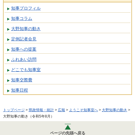
知事プロフィル
知事コラム
大野知事の動き
定例記者会見
知事への提案
ふれあい訪問
どこでも知事室
知事交際費
知事日程
トップページ
>
県政情報・統計
>
広報
>
ようこそ知事室へ
>
大野知事の動き
>
大野知事の動き（令和5年8月）
ページの先頭へ戻る