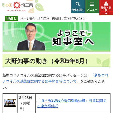
彩の国 埼玉県
緊急・防
情報を探す
メニュー
災
ページ番号：242257
掲載日：2023年9月19日
大野知事の動き（令和5年8月）
新型コロナウイルス感染症に関する知事メッセージは、
「新型コロ
ナウイルス感染症に関する知事発言等について」
をご確認くださ
い。
8月28日
「埼玉版SDGs応援自動販売機」設置に関す
（月曜
る協定締結式
日）