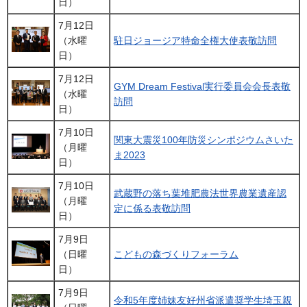
日）
7月12日
（水曜
駐日ジョージア特命全権大使表敬訪問
日）
7月12日
GYM Dream Festival実行委員会会長表敬
（水曜
訪問
日）
7月10日
関東大震災100年防災シンポジウムさいた
（月曜
ま2023
日）
7月10日
武蔵野の落ち葉堆肥農法世界農業遺産認
（月曜
定に係る表敬訪問
日）
7月9日
（日曜
こどもの森づくりフォーラム
日）
7月9日
令和5年度姉妹友好州省派遣奨学生埼玉親