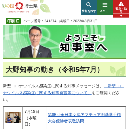
彩の国 埼玉県
緊急・防
情報を探す
メニュー
災
ページ番号：241374
掲載日：2023年8月31日
大野知事の動き（令和5年7月）
新型コロナウイルス感染症に関する知事メッセージは、
「新型コロ
ナウイルス感染症に関する知事発言等について」
をご確認くださ
い。
7月19日
第65回全日本女流アマチュア囲碁選手権
（水曜
大会優勝者表敬訪問
日）