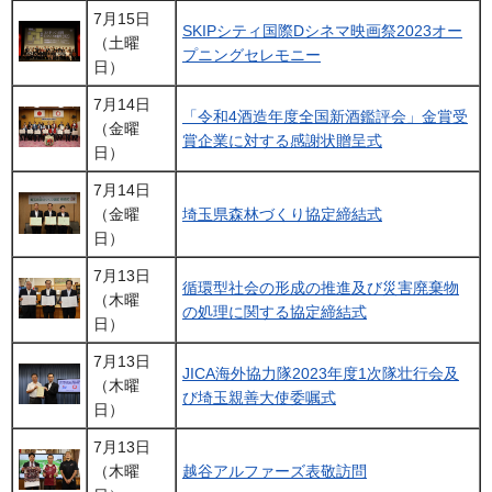
7月15日
SKIPシティ国際Dシネマ映画祭2023オー
（土曜
プニングセレモニー
日）
7月14日
「令和4酒造年度全国新酒鑑評会」金賞受
（金曜
賞企業に対する感謝状贈呈式
日）
7月14日
（金曜
埼玉県森林づくり協定締結式
日）
7月13日
循環型社会の形成の推進及び災害廃棄物
（木曜
の処理に関する協定締結式
日）
7月13日
JICA海外協力隊2023年度1次隊壮行会及
（木曜
び埼玉親善大使委嘱式
日）
7月13日
（木曜
越谷アルファーズ表敬訪問