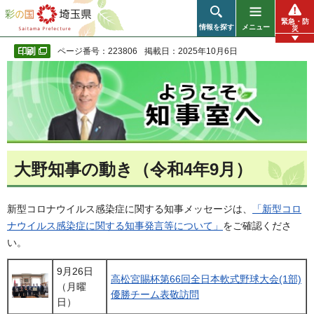
彩の国 埼玉県
緊急・防
情報を探す
メニュー
災
ページ番号：223806
掲載日：2025年10月6日
大野知事の動き（令和4年9月）
新型コロナウイルス感染症に関する知事メッセージは、
「新型コロ
ナウイルス感染症に関する知事発言等について」
をご確認くださ
い。
9月26日
高松宮賜杯第66回全日本軟式野球大会(1部)
（月曜
優勝チーム表敬訪問
日）