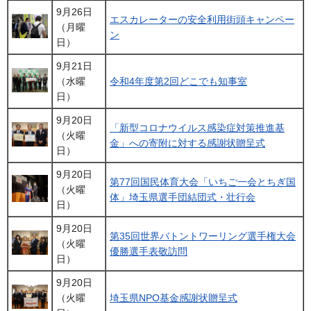
9月26日
エスカレーターの安全利用街頭キャンペー
（月曜
ン
日）
9月21日
（水曜
令和4年度第2回どこでも知事室
日）
9月20日
「新型コロナウイルス感染症対策推進基
（火曜
金」への寄附に対する感謝状贈呈式
日）
9月20日
第77回国民体育大会「いちご一会とちぎ国
（火曜
体」埼玉県選手団結団式・壮行会
日）
9月20日
第35回世界バトントワーリング選手権大会
（火曜
優勝選手表敬訪問
日）
9月20日
（火曜
埼玉県NPO基金感謝状贈呈式