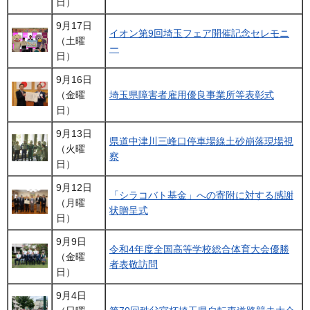
日）
9月17日
イオン第9回埼玉フェア開催記念セレモニ
（土曜
ー
日）
9月16日
（金曜
埼玉県障害者雇用優良事業所等表彰式
日）
9月13日
県道中津川三峰口停車場線土砂崩落現場視
（火曜
察
日）
9月12日
「シラコバト基金」への寄附に対する感謝
（月曜
状贈呈式
日）
9月9日
令和4年度全国高等学校総合体育大会優勝
（金曜
者表敬訪問
日）
9月4日