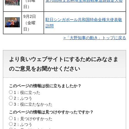
（日曜
第70回秩父宮杯埼玉県自転車道路競走大会
日）
9月2日
駐日シンガポール共和国特命全権大使表敬
（金曜
訪問
日）
>「大野知事の動き」トップに戻る
より良いウェブサイトにするためにみなさま
のご意見をお聞かせください
このページの情報は役に立ちましたか？
1：役に立った
2：ふつう
3：役に立たなかった
このページの情報は見つけやすかったですか？
1：見つけやすかった
2：ふつう