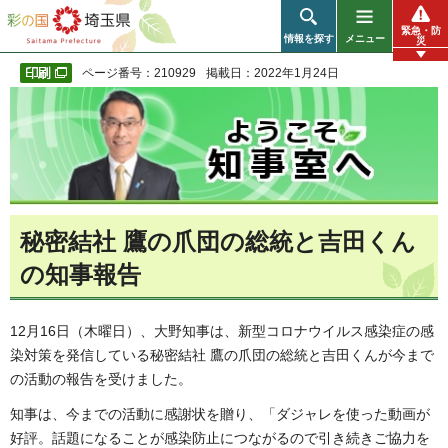
彩の国 埼玉県
緊急・防
情報を探す
メニュー
災
ページ番号：210929
掲載日：2022年1月24日
秘密結社 鷹の爪団の総統と吉田くん
の知事報告
12月16日（木曜日）、大野知事は、新型コロナウイルス感染症の感
染対策を発信している秘密結社 鷹の爪団の総統と吉田くんが今まで
の活動の報告を受けました。
知事は、今までの活動に感謝状を贈り、「ダジャレを使った動画が
好評。話題になることが感染防止につながるので引き続きご協力を