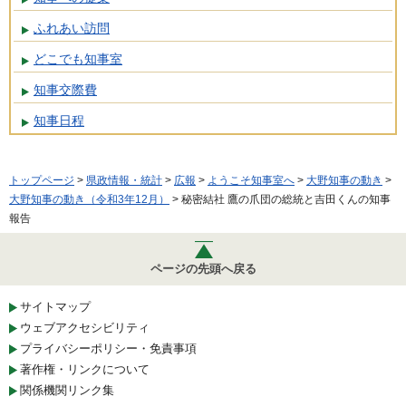
ふれあい訪問
どこでも知事室
知事交際費
知事日程
トップページ
>
県政情報・統計
>
広報
>
ようこそ知事室へ
>
大野知事の動き
>
大野知事の動き（令和3年12月）
> 秘密結社 鷹の爪団の総統と吉田くんの知事
報告
ページの先頭へ戻る
サイトマップ
ウェブアクセシビリティ
プライバシーポリシー・免責事項
著作権・リンクについて
関係機関リンク集