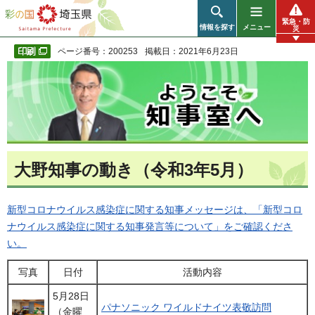
彩の国 埼玉県
緊急・防
情報を探す
メニュー
災
ページ番号：200253
掲載日：2021年6月23日
大野知事の動き（令和3年5月）
新型コロナウイルス感染症に関する知事メッセージは、「新型コロ
ナウイルス感染症に関する知事発言等について」をご確認くださ
い。
写真
日付
活動内容
5月28日
パナソニック ワイルドナイツ表敬訪問
（金曜