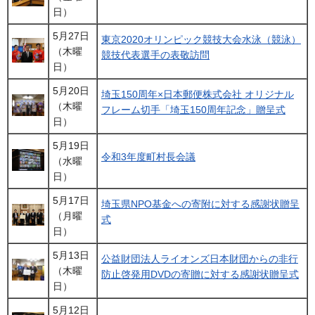
日）
5月27日
東京2020オリンピック競技大会水泳（競泳）
（木曜
競技代表選手の表敬訪問
日）
5月20日
埼玉150周年×日本郵便株式会社 オリジナル
（木曜
フレーム切手「埼玉150周年記念」贈呈式
日）
5月19日
令和3年度町村長会議
（水曜
日）
5月17日
埼玉県NPO基金への寄附に対する感謝状贈呈
（月曜
式
日）
5月13日
公益財団法人ライオンズ日本財団からの非行
（木曜
防止啓発用DVDの寄贈に対する感謝状贈呈式
日）
5月12日