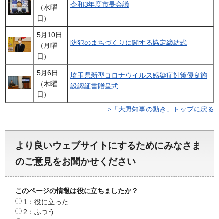
令和3年度市長会議
（水曜
日）
5月10日
防犯のまちづくりに関する協定締結式
（月曜
日）
5月6日
埼玉県新型コロナウイルス感染症対策優良施
（木曜
設認証書贈呈式
日）
>「大野知事の動き」トップに戻る
より良いウェブサイトにするためにみなさま
のご意見をお聞かせください
このページの情報は役に立ちましたか？
1：役に立った
2：ふつう