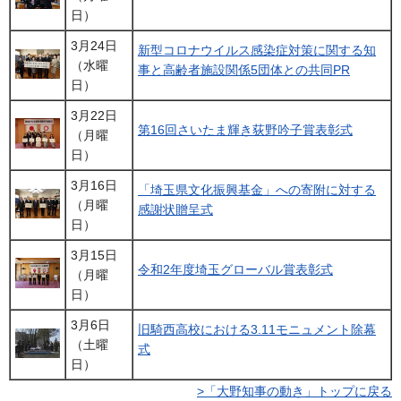
日）
3月24日
新型コロナウイルス感染症対策に関する知
（水曜
事と高齢者施設関係5団体との共同PR
日）
3月22日
第16回さいたま輝き荻野吟子賞表彰式
（月曜
日）
3月16日
「埼玉県文化振興基金」への寄附に対する
（月曜
感謝状贈呈式
日）
3月15日
令和2年度埼玉グローバル賞表彰式
（月曜
日）
3月6日
旧騎西高校における3.11モニュメント除幕
（土曜
式
日）
>「大野知事の動き」トップに戻る