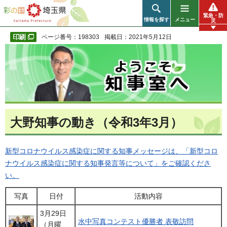
彩の国 埼玉県
緊急・防
情報を探す
メニュー
災
ページ番号：198303
掲載日：2021年5月12日
大野知事の動き（令和3年3月）
新型コロナウイルス感染症に関する知事メッセージは、「新型コロ
ナウイルス感染症に関する知事発言等について」をご確認くださ
い。
写真
日付
活動内容
3月29日
水中写真コンテスト優勝者 表敬訪問
（月曜