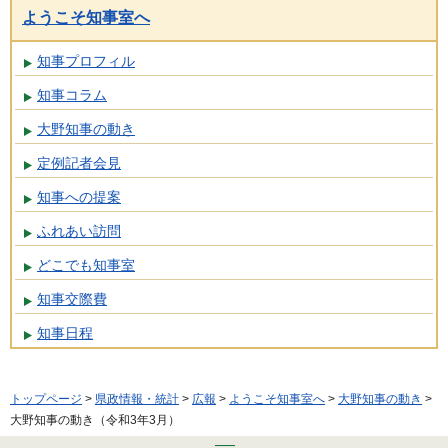
ようこそ知事室へ
知事プロフィル
知事コラム
大野知事の動き
定例記者会見
知事への提案
ふれあい訪問
どこでも知事室
知事交際費
知事日程
トップページ
>
県政情報・統計
>
広報
>
ようこそ知事室へ
>
大野知事の動き
>
大野知事の動き（令和3年3月）