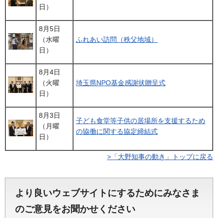
日）
8月5日
（水曜
ふれあい訪問（秩父地域）
日）
8月4日
（火曜
埼玉県NPO基金感謝状贈呈式
日）
8月3日
子ども食堂等子供の居場所を支援するため
（月曜
の協働に関する協定締結式
日）
>「大野知事の動き」トップに戻る
より良いウェブサイトにするためにみなさま
のご意見をお聞かせください