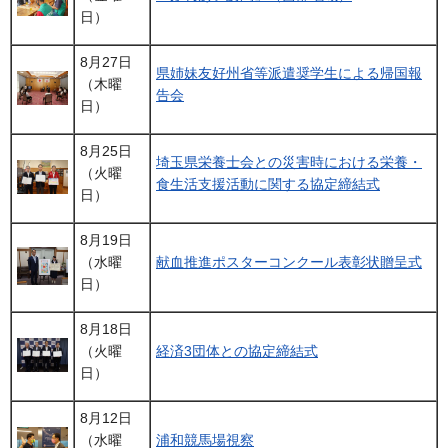
日）
8月27日
県姉妹友好州省等派遣奨学生による帰国報
（木曜
告会
日）
8月25日
埼玉県栄養士会との災害時における栄養・
（火曜
食生活支援活動に関する協定締結式
日）
8月19日
（水曜
献血推進ポスターコンクール表彰状贈呈式
日）
8月18日
（火曜
経済3団体との協定締結式
日）
8月12日
（水曜
浦和競馬場視察