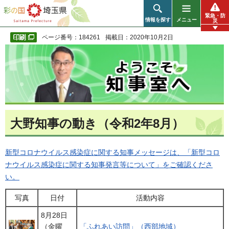
彩の国 埼玉県
緊急・防
情報を探す
メニュー
災
ページ番号：184261
掲載日：2020年10月2日
大野知事の動き（令和2年8月）
新型コロナウイルス感染症に関する知事メッセージは、「新型コロ
ナウイルス感染症に関する知事発言等について」をご確認くださ
い。
写真
日付
活動内容
8月28日
（金曜
「ふれあい訪問」（西部地域）