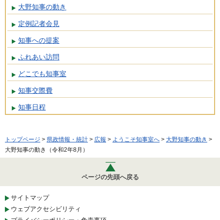
大野知事の動き
定例記者会見
知事への提案
ふれあい訪問
どこでも知事室
知事交際費
知事日程
トップページ
>
県政情報・統計
>
広報
>
ようこそ知事室へ
>
大野知事の動き
>
大野知事の動き（令和2年8月）
ページの先頭へ戻る
サイトマップ
ウェブアクセシビリティ