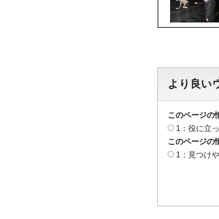
より良い
このページの
1：役に立
このページの
1：見つけ