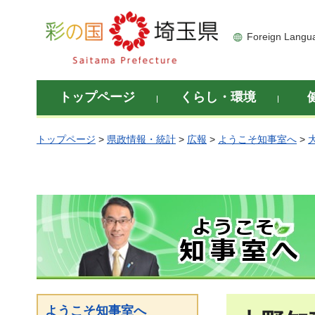
彩の国 埼玉県
Foreign Langu
トップページ
くらし・環境
トップページ
>
県政情報・統計
>
広報
>
ようこそ知事室へ
>
ようこそ知事室へ