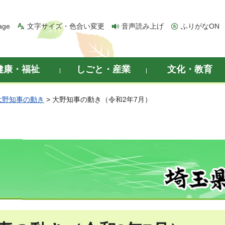
age
文字サイズ・色合い変更
音声読み上げ
ふりがなON
健康・福祉
しごと・産業
文化・教育
大野知事の動き
> 大野知事の動き（令和2年7月）