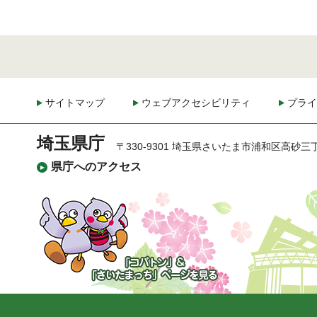
サイトマップ
ウェブアクセシビリティ
プライ
埼玉県庁
〒330-9301 埼玉県さいたま市浦和区高砂三
県庁へのアクセス
「コバトン」&「さいた
まっち」