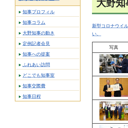
大野知
知事プロフィル
知事コラム
新型コロナウイ
大野知事の動き
い。
定例記者会見
写真
知事への提案
ふれあい訪問
どこでも知事室
知事交際費
知事日程