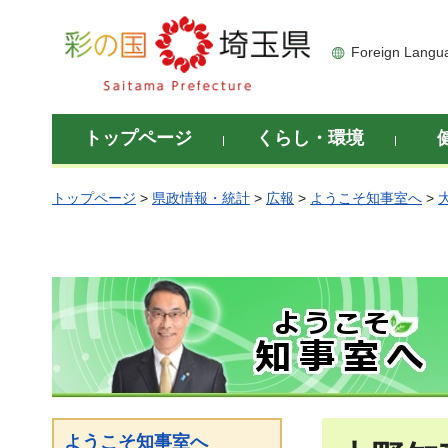
彩の国 埼玉県
Foreign Langu
トップページ
くらし・環境
トップページ
>
県政情報・統計
>
広報
>
ようこそ知事室へ
>
ようこそ知事室へ