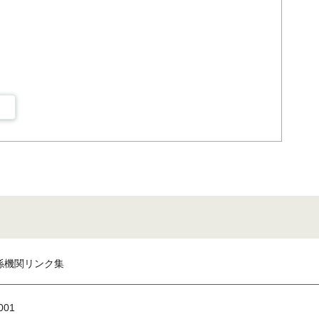
係機関リンク集
001