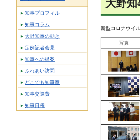
大野知
知事プロフィル
知事コラム
新型コロナウイ
大野知事の動き
写真
定例記者会見
知事への提案
ふれあい訪問
どこでも知事室
知事交際費
知事日程