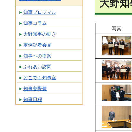
大野知
知事プロフィル
知事コラム
写真
大野知事の動き
定例記者会見
知事への提案
ふれあい訪問
どこでも知事室
知事交際費
知事日程