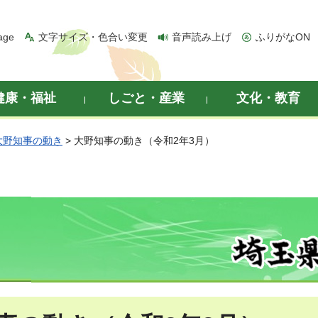
age
文字サイズ・色合い変更
音声読み上げ
ふりがなON
健康・福祉
しごと・産業
文化・教育
大野知事の動き
> 大野知事の動き（令和2年3月）