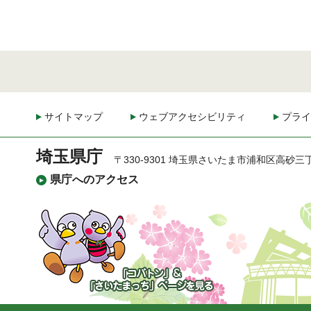
サイトマップ
ウェブアクセシビリティ
プライ
埼玉県庁
〒330-9301 埼玉県さいたま市浦和区高砂三
県庁へのアクセス
「コバトン」&「さいた
まっち」