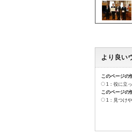
より良い
このページの
1：役に立
このページの
1：見つけ