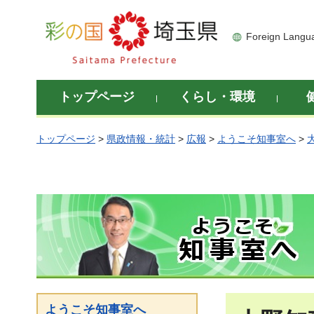
彩の国 埼玉県
Foreign Langu
トップページ
くらし・環境
トップページ
>
県政情報・統計
>
広報
>
ようこそ知事室へ
>
ようこそ知事室へ