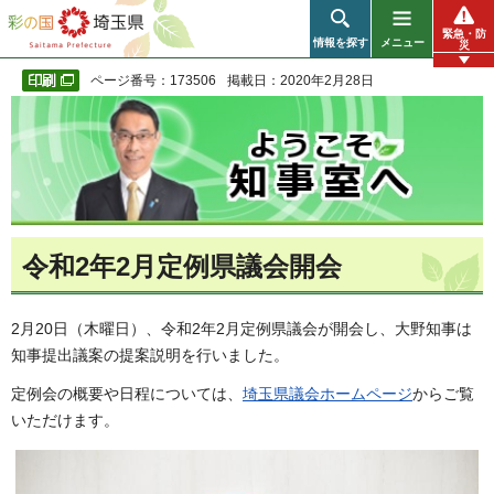
彩の国 埼玉県
緊急・防
情報を探す
メニュー
災
ページ番号：173506
掲載日：2020年2月28日
令和2年2月定例県議会開会
2月20日（木曜日）、令和2年2月定例県議会が開会し、大野知事は
知事提出議案の提案説明を行いました。
定例会の概要や日程については、
埼玉県議会ホームページ
からご覧
いただけます。