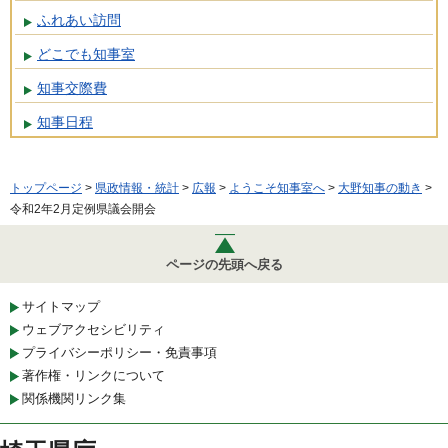
ふれあい訪問
どこでも知事室
知事交際費
知事日程
トップページ
>
県政情報・統計
>
広報
>
ようこそ知事室へ
>
大野知事の動き
>
令和2年2月定例県議会開会
ページの先頭へ戻る
サイトマップ
ウェブアクセシビリティ
プライバシーポリシー・免責事項
著作権・リンクについて
関係機関リンク集