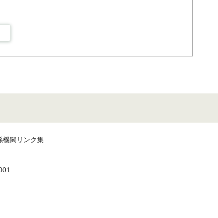
係機関リンク集
001