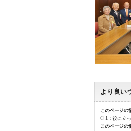
より良い
このページの
1：役に立
このページの