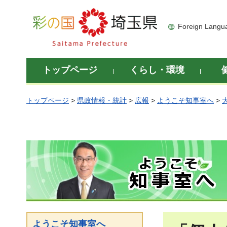
彩の国 埼玉県
Foreign Langu
トップページ
くらし・環境
トップページ
>
県政情報・統計
>
広報
>
ようこそ知事室へ
>
ようこそ知事室へ