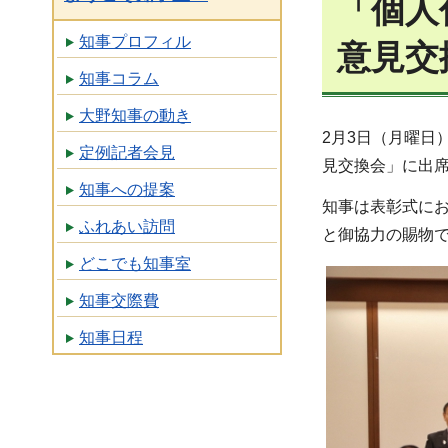
「個人
知事プロフィル
意見交
知事コラム
大野知事の動き
2月3日（月曜
定例記者会見
見交換会」に出
知事への提案
知事は表彰式に
ふれあい訪問
と御協力の賜物
どこでも知事室
知事交際費
知事日程