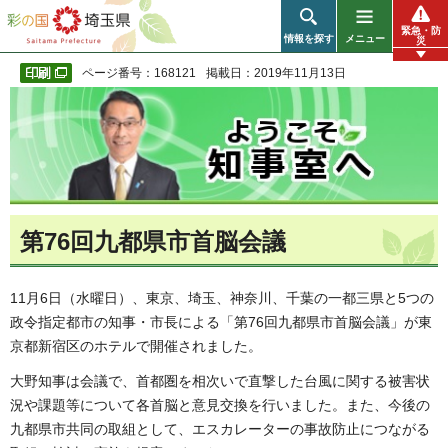
彩の国 埼玉県
緊急・防
情報を探す
メニュー
災
ページ番号：168121
掲載日：2019年11月13日
第76回九都県市首脳会議
11月6日（水曜日）、東京、埼玉、神奈川、千葉の一都三県と5つの
政令指定都市の知事・市長による「第76回九都県市首脳会議」が東
京都新宿区のホテルで開催されました。
大野知事は会議で、首都圏を相次いで直撃した台風に関する被害状
況や課題等について各首脳と意見交換を行いました。また、今後の
九都県市共同の取組として、エスカレーターの事故防止につながる