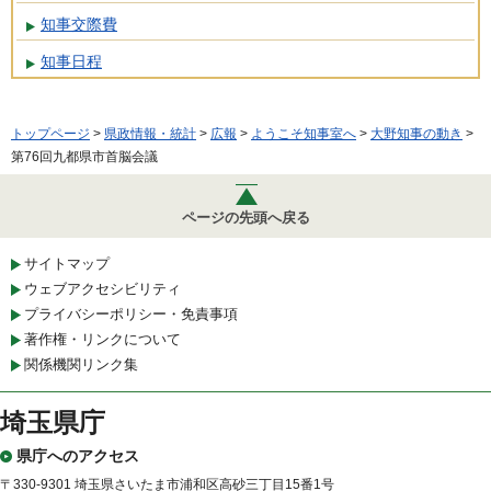
知事交際費
知事日程
トップページ
>
県政情報・統計
>
広報
>
ようこそ知事室へ
>
大野知事の動き
>
第76回九都県市首脳会議
ページの先頭へ戻る
サイトマップ
ウェブアクセシビリティ
プライバシーポリシー・免責事項
著作権・リンクについて
関係機関リンク集
埼玉県庁
県庁へのアクセス
〒330-9301 埼玉県さいたま市浦和区高砂三丁目15番1号