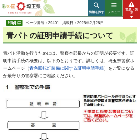
彩の国 埼玉県
緊急・防
情報を探す
メニュー
災
ページ番号：29401
掲載日：2025年2月28日
青パトの証明申請手続について
青パト活動を行うためには、警察本部長からの証明が必要です。証
明申請手続の概要は、以下のとおりです。詳しくは、埼玉県警察ホ
ームページ（
青色回転灯装備に関する証明申請手続
）をご覧になる
か最寄りの警察署にご相談ください。