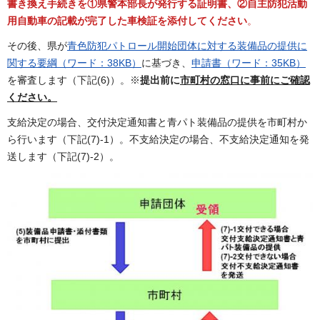
書き換え手続きを①県警本部長が発行する証明書、②自主防犯活動
用自動車の記載が完了した車検証を添付してください
。
その後、県が
青色防犯パトロール開始団体に対する装備品の提供に
関する要綱（ワード：38KB）
に基づき、
申請書（ワード：35KB）
を審査します（下記(6)）。※
提出前に
市町村の窓口に事前にご確認
ください。
支給決定の場合、交付決定通知書と青パト装備品の提供を市町村か
ら行います（下記(7)-1）。不支給決定の場合、不支給決定通知を発
送します（下記(7)-2）。