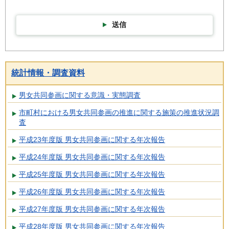
送信
統計情報・調査資料
男女共同参画に関する意識・実態調査
市町村における男女共同参画の推進に関する施策の推進状況調
査
平成23年度版 男女共同参画に関する年次報告
平成24年度版 男女共同参画に関する年次報告
平成25年度版 男女共同参画に関する年次報告
平成26年度版 男女共同参画に関する年次報告
平成27年度版 男女共同参画に関する年次報告
平成28年度版 男女共同参画に関する年次報告