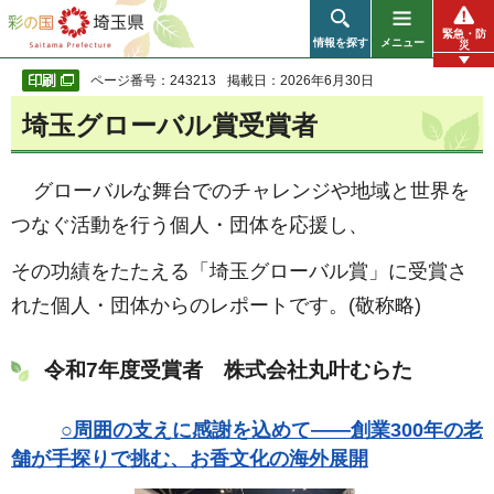
彩の国 埼玉県
緊急・防
情報を探す
メニュー
災
ページ番号：243213
掲載日：2026年6月30日
埼玉グローバル賞受賞者
グローバルな舞台でのチャレンジや地域と世界を
つなぐ活動を行う個人・団体を応援し、
その功績をたたえる「埼玉グローバル賞」に受賞さ
れた個人・団体からのレポートです。(敬称略)
令和7年度受賞者 株式会社丸叶むらた
○
周囲の支えに感謝を込めて——創業300年の老
舗が手探りで挑む、お香文化の海外展開