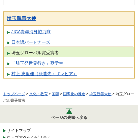
埼玉親善大使
JICA青年海外協力隊
日本語パートナーズ
埼玉グローバル賞受賞者
「埼玉発世界行き」奨学生
村上 恵里佳（派遣先：ザンビア）
トップページ
>
文化・教育
>
国際
>
国際化の推進
>
埼玉親善大使
> 埼玉グロー
バル賞受賞者
ページの先頭へ戻る
サイトマップ
ウェブアクセシビリティ