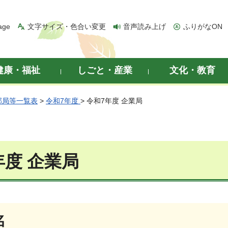
age
文字サイズ・色合い変更
音声読み上げ
ふりがなON
健康・福祉
しごと・産業
文化・教育
部局等一覧表
>
令和7年度
> 令和7年度 企業局
年度 企業局
名