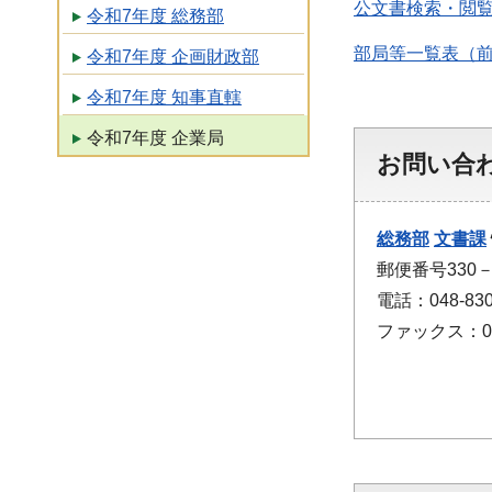
公文書検索・閲
令和7年度 総務部
部局等一覧表（
令和7年度 企画財政部
令和7年度 知事直轄
令和7年度 企業局
お問い合
総務部
文書課
郵便番号330
電話：048-830
ファックス：048