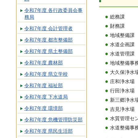
令和7年度 各行政委員会事
総務課
務局
財務課
令和7年度 会計管理者
地域整備課
令和7年度 都市整備部
水道企画課
令和7年度 県土整備部
水道管理課
令和7年度 農林部
地域整備事
大久保浄水
令和7年度 県立学校
庄和浄水場
令和7年度 福祉部
行田浄水場
令和7年度 下水道局
新三郷浄水
令和7年度 環境部
吉見浄水場
水質管理セ
令和7年度 危機管理防災部
水道整備事
令和7年度 県民生活部