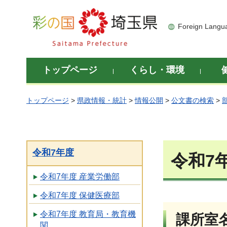
彩の国 埼玉県
Foreign Langu
トップページ
くらし・環境
トップページ
>
県政情報・統計
>
情報公開
>
公文書の検索
>
令和7年度
令和7
令和7年度 産業労働部
令和7年度 保健医療部
令和7年度 教育局・教育機
課所室
関