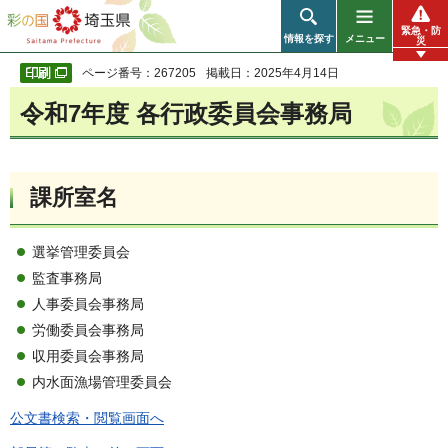
彩の国 埼玉県
緊急・防
情報を探す
メニュー
災
ページ番号：267205
掲載日：2025年4月14日
令和7年度 各行政委員会事務局
課所室名
選挙管理委員会
監査事務局
人事委員会事務局
労働委員会事務局
収用委員会事務局
内水面漁場管理委員会
公文書検索・閲覧画面へ