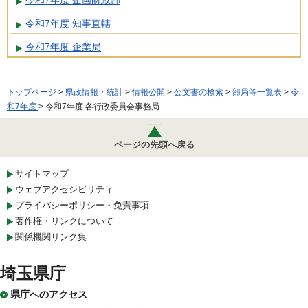
令和7年度 企画財政部
令和7年度 知事直轄
令和7年度 企業局
トップページ
>
県政情報・統計
>
情報公開
>
公文書の検索
>
部局等一覧表
>
令
和7年度
> 令和7年度 各行政委員会事務局
ページの先頭へ戻る
サイトマップ
ウェブアクセシビリティ
プライバシーポリシー・免責事項
著作権・リンクについて
関係機関リンク集
埼玉県庁
県庁へのアクセス