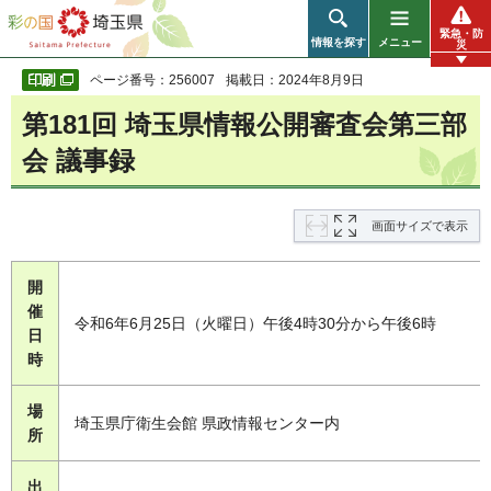
彩の国 埼玉県
緊急・防
情報を探す
メニュー
災
ページ番号：256007
掲載日：2024年8月9日
第181回 埼玉県情報公開審査会第三部
会 議事録
画面サイズで表示
開
催
令和6年6月25日（火曜日）午後4時30分から午後6時
日
時
場
埼玉県庁衛生会館 県政情報センター内
所
出