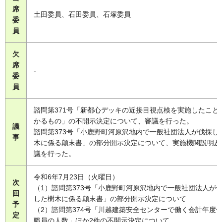
席
土田委員、石田委員、石塚委員
委
員
欠
席
-
委
員
諮問第371号「新都心デッキの近接目視点検を実施したこと
かるもの」の不開示決定について、審議を行った。
議
諮問第373号「小鹿野町河原沢地内で一般社団法人が伐採し
事
木に係る顛末書」の部分開示決定について、実施機関説明及
議を行った。
令和6年7月23日（火曜日）
次
（1）諮問第373号「小鹿野町河原沢地内で一般社団法人が
回
した樹木に係る顛末書」の部分開示決定について
予
（2）諮問第374号「川越建築安全センターで働く会計年度
定
職員の人数」ほか2件の不開示決定について