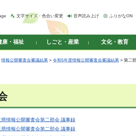
age
文字サイズ・色合い変更
音声読み上げ
ふりがなON
健康・福祉
しごと・産業
文化・教育
>
情報公開審査会審議結果
>
令和5年度情報公開審査会審議結果
> 第二
会
埼玉県情報公開審査会第二部会 議事録
埼玉県情報公開審査会第二部会 議事録