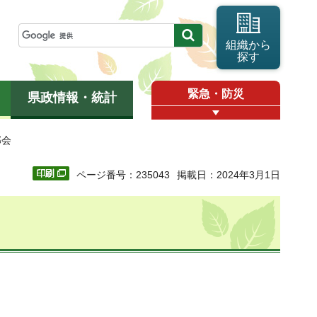
組織から
探す
緊急・防災
県政情報・統計
部会
ページ番号：235043
掲載日：2024年3月1日