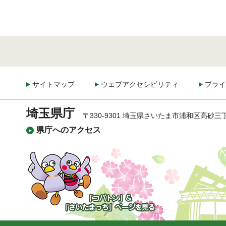
サイトマップ
ウェブアクセシビリティ
プライ
埼玉県庁
〒330-9301 埼玉県さいたま市浦和区高砂三
県庁へのアクセス
「コバトン」&「さいた
まっち」