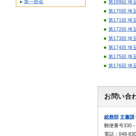
第一部会
第169回 
第170回 
第171回 
第172回 
第173回 
第174回 
第175回 
第176回 
お問い合
総務部
文書課
郵便番号330
電話：048-830