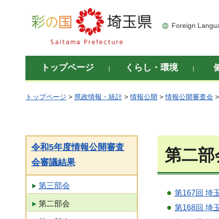
彩の国 埼玉県
Foreign Langu
トップページ
くらし・環境
トップページ
>
県政情報・統計
>
情報公開
>
情報公開審査会
令和5年度情報公開審査
第二部
会審議結果
第三部会
第167回 
第二部会
第168回 