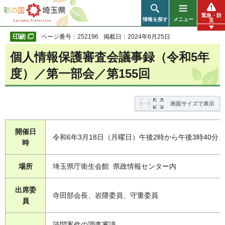
彩の国 埼玉県
緊急・防
情報を探す
メニュー
災
ページ番号：252196
掲載日：2024年6月25日
個人情報保護審査会議事録（令和5年
度）／第一部会／第155回
画面サイズで表示
開催日
令和6年3月18日（月曜日）午後2時から午後3時40分
時
場所
埼玉県庁衛生会館 県政情報センター内
出席委
寺田部会長、岩隈委員、守重委員
員
諮問案件の調査審議