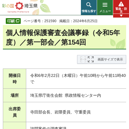
彩の国 埼玉県
緊急・防
情報を探す
メニュー
災
ページ番号：251590
掲載日：2024年6月25日
個人情報保護審査会議事録（令和5年
度）／第一部会／第154回
画面サイズで表示
開催日
令和6年2月22日（木曜日）午前10時から午前11時40
時
で
場所
埼玉県庁衛生会館 県政情報センター内
出席委
寺田部会長、岩隈委員、守重委員
員
諮問案件の調査審議