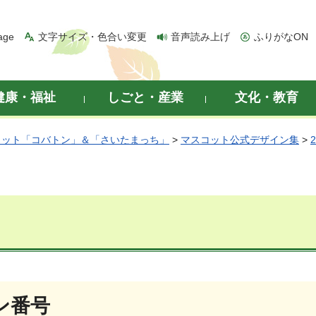
age
文字サイズ・色合い変更
音声読み上げ
ふりがなON
健康・福祉
しごと・産業
文化・教育
コット「コバトン」＆「さいたまっち」
>
マスコット公式デザイン集
>
ン番号