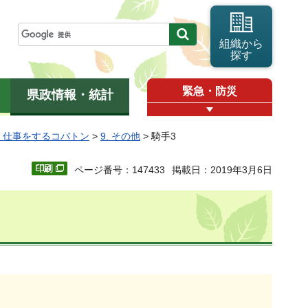
組織から
探す
緊急・防災
県政情報・統計
2 仕事をするコバトン
>
9. その他
> 騎手3
ページ番号：147433
掲載日：2019年3月6日