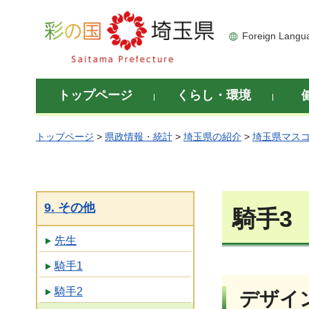
彩の国 埼玉県
Foreign Langu
トップページ
くらし・環境
トップページ
>
県政情報・統計
>
埼玉県の紹介
>
埼玉県マス
9. その他
騎手3
先生
騎手1
騎手2
デザイ