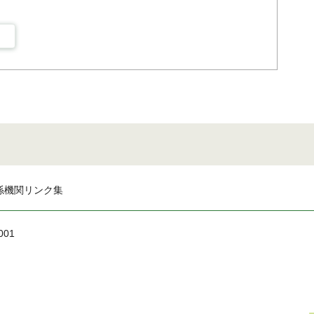
係機関リンク集
001