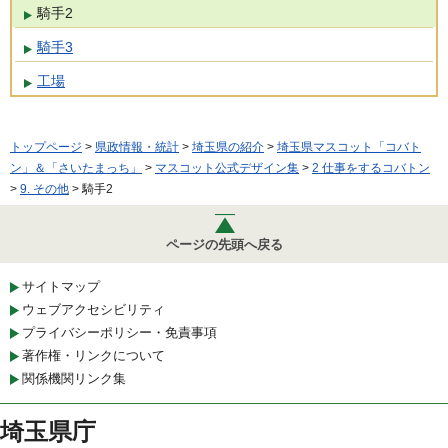
騎手2
騎手3
工場
トップページ
>
県政情報・統計
>
埼玉県の紹介
>
埼玉県マスコット「コバト
ン」＆「さいたまっち」
>
マスコット公式デザイン集
>
2 仕事をするコバトン
>
9. その他
> 騎手2
ページの先頭へ戻る
サイトマップ
ウェブアクセシビリティ
プライバシーポリシー・免責事項
著作権・リンクについて
関係機関リンク集
埼玉県庁