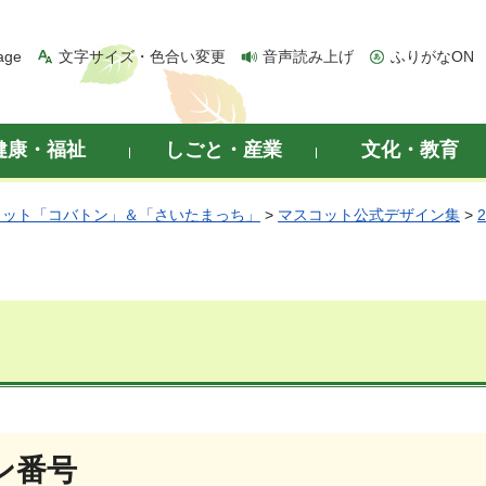
age
文字サイズ・色合い変更
音声読み上げ
ふりがなON
健康・福祉
しごと・産業
文化・教育
コット「コバトン」＆「さいたまっち」
>
マスコット公式デザイン集
>
ン番号