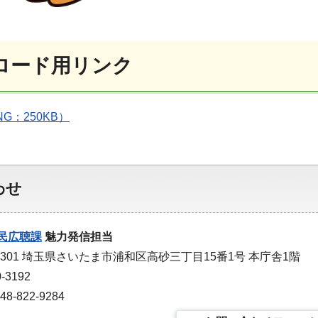
ロード用リンク
PNG：250KB）
わせ
民広聴課
魅力発信担当
-9301 埼玉県さいたま市浦和区高砂三丁目15番1号 本庁舎1階
-3192
-822-9284