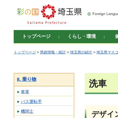
彩の国 埼玉県
Foreign Langu
トップページ
くらし・環境
トップページ
>
県政情報・統計
>
埼玉県の紹介
>
埼玉県マス
8. 乗り物
洗車
車掌
バス運転手
機関士
デザイ