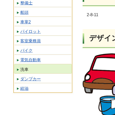
整備士
船頭
2-8-11
車掌2
パイロット
デザイ
客室乗務員
バイク
電気自動車
洗車
ダンプカー
給油