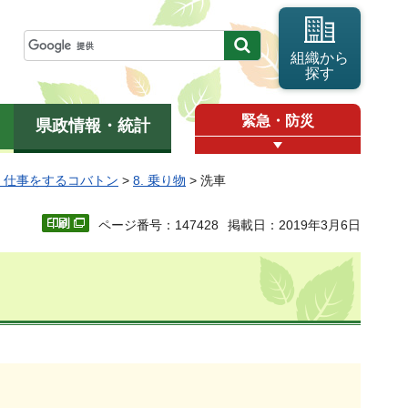
組織から
探す
緊急・防災
県政情報・統計
2 仕事をするコバトン
>
8. 乗り物
> 洗車
ページ番号：147428
掲載日：2019年3月6日