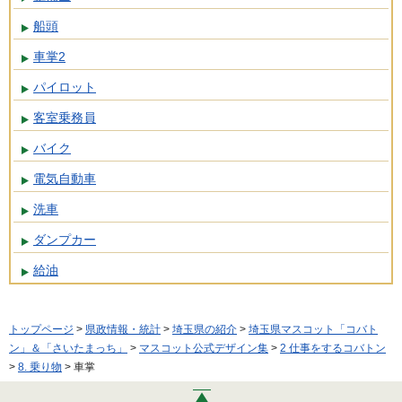
船頭
車掌2
パイロット
客室乗務員
バイク
電気自動車
洗車
ダンプカー
給油
トップページ
>
県政情報・統計
>
埼玉県の紹介
>
埼玉県マスコット「コバト
ン」＆「さいたまっち」
>
マスコット公式デザイン集
>
2 仕事をするコバトン
>
8. 乗り物
> 車掌