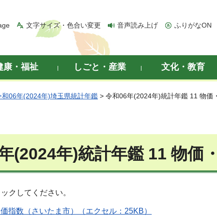
age
文字サイズ・色合い変更
音声読み上げ
ふりがなON
健康・福祉
しごと・産業
文化・教育
令和06年(2024年)埼玉県統計年鑑
> 令和06年(2024年)統計年鑑 11 物
年(2024年)統計年鑑 11 物価
リックしてください。
者物価指数（さいたま市）（エクセル：25KB）