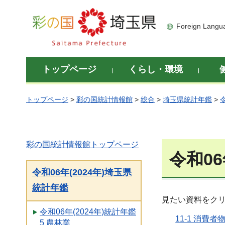
彩の国 埼玉県
Foreign Langu
トップページ
くらし・環境
トップページ
>
彩の国統計情報館
>
総合
>
埼玉県統計年鑑
>
彩の国統計情報館トップページ
令和06
令和06年(2024年)埼玉県
統計年鑑
見たい資料をク
令和06年(2024年)統計年鑑
11-1 消費
5 農林業