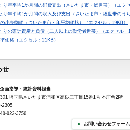
世帯当たり年平均1か月間の消費支出（さいたま市・総世帯）（エクセ
世帯当たり年平均1か月間の収入及び支出（さいたま市・総世帯のう
要品目の小売物価（さいたま市・年平均価格）（エクセル：19KB）
世帯当たりの家計資産と負債（二人以上の勤労者世帯）（エクセル：1
の標準価格（エクセル：21KB）
わせ
企画指導・統計資料担当
-9301 埼玉県さいたま市浦和区高砂三丁目15番1号 本庁舎2階
-2305
-822-3758
お問い合わせフォーム