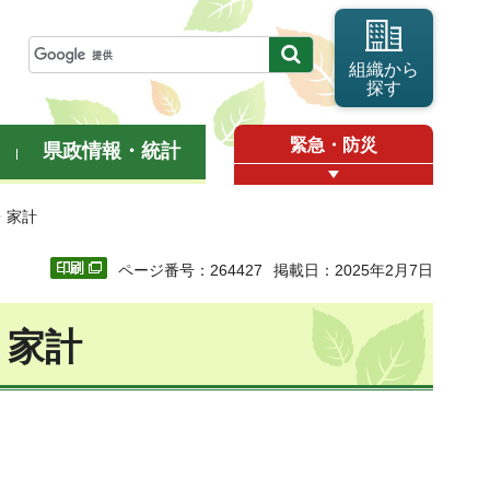
組織から
探す
緊急・防災
県政情報・統計
価・家計
ページ番号：264427
掲載日：2025年2月7日
・家計