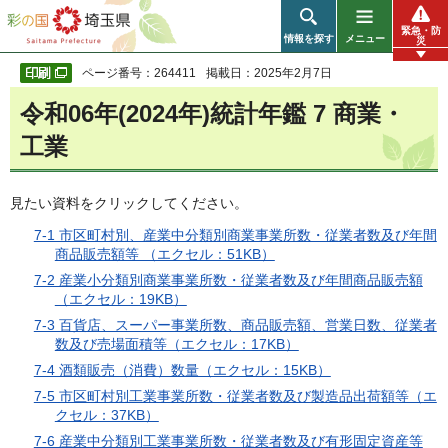
彩の国 埼玉県
緊急・防
情報を探す
メニュー
災
ページ番号：264411
掲載日：2025年2月7日
令和06年(2024年)統計年鑑 7 商業・
工業
見たい資料をクリックしてください。
7-1 市区町村別、産業中分類別商業事業所数・従業者数及び年間
商品販売額等 （エクセル：51KB）
7-2 産業小分類別商業事業所数・従業者数及び年間商品販売額
（エクセル：19KB）
7-3 百貨店、スーパー事業所数、商品販売額、営業日数、従業者
数及び売場面積等（エクセル：17KB）
7-4 酒類販売（消費）数量（エクセル：15KB）
7-5 市区町村別工業事業所数・従業者数及び製造品出荷額等（エ
クセル：37KB）
7-6 産業中分類別工業事業所数・従業者数及び有形固定資産等