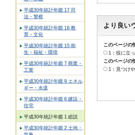
平成30年統計年鑑 17 司
法・警察
より良い
平成30年統計年鑑 16 教
育・文化
このページの
平成30年統計年鑑 15 衛
生・福祉・環境
1：役に立
このページの
平成30年統計年鑑 7 商業・
1：見つけ
工業
平成30年統計年鑑 9 エネル
ギー・水道
平成30年統計年鑑 6 建設・
住宅
平成30年統計年鑑 1 総説
平成30年統計年鑑 2 土地・
気象