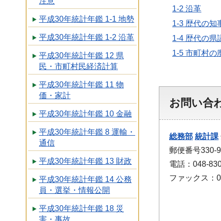
注意
1-2 沿革
平成30年統計年鑑 1-1 地勢
1-3 歴代の
平成30年統計年鑑 1-2 沿革
1-4 歴代の
1-5 市町村
平成30年統計年鑑 12 県
民・市町村民経済計算
平成30年統計年鑑 11 物
価・家計
お問い合
平成30年統計年鑑 10 金融
平成30年統計年鑑 8 運輸・
総務部
統計課
通信
郵便番号330
平成30年統計年鑑 13 財政
電話：048-830
ファックス：048
平成30年統計年鑑 14 公務
員・選挙・情報公開
平成30年統計年鑑 18 災
害・事故