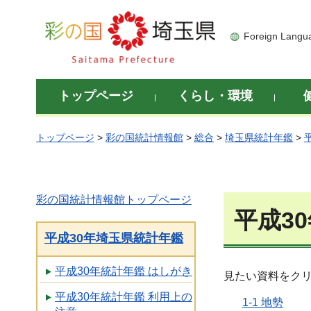
彩の国 埼玉県
Foreign Langu
トップページ
くらし・環境
トップページ
>
彩の国統計情報館
>
総合
>
埼玉県統計年鑑
>
彩の国統計情報館トップページ
平成30
平成30年埼玉県統計年鑑
平成30年統計年鑑 はしがき
見たい資料をク
平成30年統計年鑑 利用上の
1-1 地勢