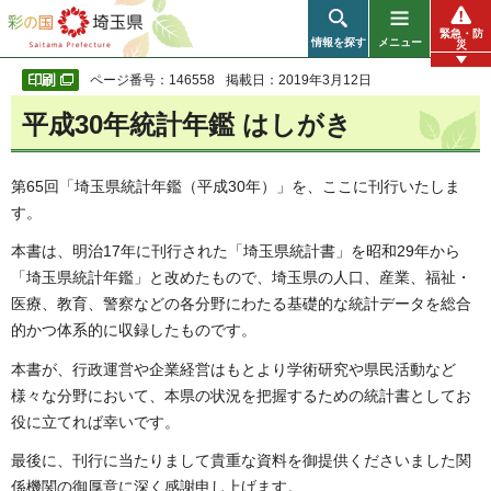
彩の国 埼玉県
緊急・防
情報を探す
メニュー
災
ページ番号：146558
掲載日：2019年3月12日
平成30年統計年鑑 はしがき
第65回「埼玉県統計年鑑（平成30年）」を、ここに刊行いたしま
す。
本書は、明治17年に刊行された「埼玉県統計書」を昭和29年から
「埼玉県統計年鑑」と改めたもので、埼玉県の人口、産業、福祉・
医療、教育、警察などの各分野にわたる基礎的な統計データを総合
的かつ体系的に収録したものです。
本書が、行政運営や企業経営はもとより学術研究や県民活動など
様々な分野において、本県の状況を把握するための統計書としてお
役に立てれば幸いです。
最後に、刊行に当たりまして貴重な資料を御提供くださいました関
係機関の御厚意に深く感謝申し上げます。