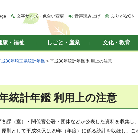
age
文字サイズ・色合い変更
音声読み上げ
ふりがなON
健康・福祉
しごと・産業
文化・教育
平成30年埼玉県統計年鑑
> 平成30年統計年鑑 利用上の注意
0年統計年鑑 利用上の注意
庁各課（室）・関係官公署・団体などが公表した資料を収集し
、原則として平成30又は29年（年度）に係る統計を収録し、