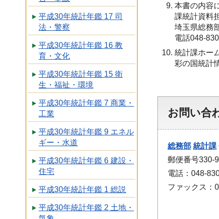
本書の内容
課統計資料
平成30年統計年鑑 17 司
埼玉県総務
法・警察
電話048-8
平成30年統計年鑑 16 教
統計課ホー
育・文化
彩の国統計
平成30年統計年鑑 15 衛
生・福祉・環境
平成30年統計年鑑 7 商業・
お問い合
工業
平成30年統計年鑑 9 エネル
ギー・水道
総務部
統計課
郵便番号330
平成30年統計年鑑 6 建設・
住宅
電話：048-830
ファックス：048
平成30年統計年鑑 1 総説
平成30年統計年鑑 2 土地・
気象