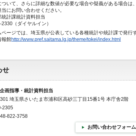
について、さらに詳細な数値が必要な場合や疑義がある場合は
担当にお問い合わせください。
部統計課統計資料担当
30-2330（ダイヤルイン）
ムページでは、埼玉県が公表している各種統計や統計課で発行
情報館
http://www.pref.saitama.lg.jp/theme/tokei/index.html
わせ
企画指導・統計資料担当
-9301 埼玉県さいたま市浦和区高砂三丁目15番1号 本庁舎2階
-2305
-822-3758
お問い合わせフォーム