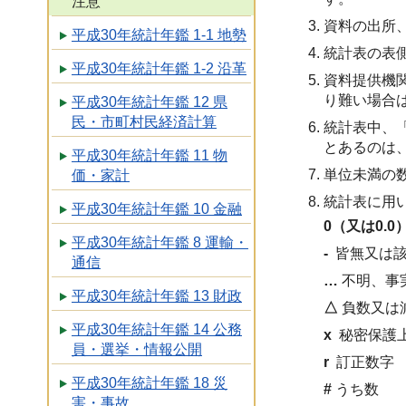
注意
資料の出所
平成30年統計年鑑 1-1 地勢
統計表の表
平成30年統計年鑑 1-2 沿革
資料提供機
り難い場合
平成30年統計年鑑 12 県
民・市町村民経済計算
統計表中、
とあるのは
平成30年統計年鑑 11 物
単位未満の
価・家計
統計表に用
平成30年統計年鑑 10 金融
0（又は0.0
平成30年統計年鑑 8 運輸・
-
皆無又は
通信
…
不明、事
平成30年統計年鑑 13 財政
△
負数又は
平成30年統計年鑑 14 公務
x
秘密保護
員・選挙・情報公開
r
訂正数字
平成30年統計年鑑 18 災
#
うち数
害・事故