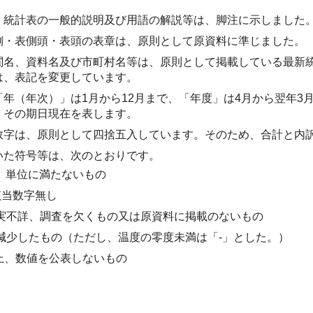
、統計表の一般的説明及び用語の解説等は、脚注に示しました
側・表側頭・表頭の表章は、原則として原資料に準じました。
関名、資料名及び市町村名等は、原則として掲載している最新
は、表記を変更しています。
「年（年次）」は1月から12月まで、「年度」は4月から翌年
、その期日現在を表します。
数字は、原則として四捨五入しています。そのため、合計と内
いた符号等は、次のとおりです。
）
単位に満たないもの
該当数字無し
実不詳、調査を欠くもの又は原資料に掲載のないもの
減少したもの（ただし、温度の零度未満は「-」とした。）
上、数値を公表しないもの