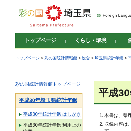
彩の国 埼玉県
Foreign Langu
トップページ
くらし・環境
トップページ
>
彩の国統計情報館
>
総合
>
埼玉県統計年鑑
>
彩の国統計情報館トップページ
平成3
平成30年埼玉県統計年鑑
平成30年統計年鑑 はしがき
本書は、県
収録内容は
平成30年統計年鑑 利用上の
す。