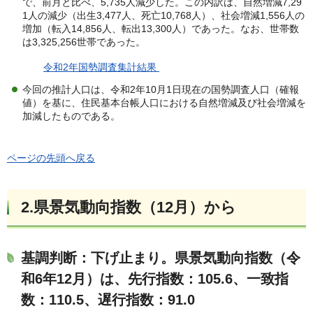
で、前月と比べ、5,735人減少した。この内訳は、自然増減7,29
1人の減少（出生3,477人、死亡10,768人）、社会増減1,556人の
増加（転入14,856人、転出13,300人）であった。なお、世帯数
は3,325,256世帯であった。
令和2年国勢調査集計結果
今回の推計人口は、令和2年10月1日現在の国勢調査人口（確報
値）を基に、住民基本台帳人口における自然増減及び社会増減を
加減したものである。
ページの先頭へ戻る
2.
県景気動向指数（12
月）
から
基調判断：下げ止まり
。
県景気動向指数（令
和6年12月）は、先行指数：105.6、一致指
数：110.5、遅行指数：91.0