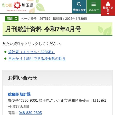
彩の国 埼玉県
緊急・防
情報を探す
メニュー
災
ページ番号：267519
掲載日：2025年4月30日
月刊統計資料 令和7年4月号
見たい資料をクリックしてください。
統計表（エクセル：323KB）
早わかり！統計で見る埼玉県の動き
お問い合わせ
総務部
統計課
郵便番号330-9301 埼玉県さいたま市浦和区高砂三丁目15番1
号 本庁舎2階
電話：
048-830-2305