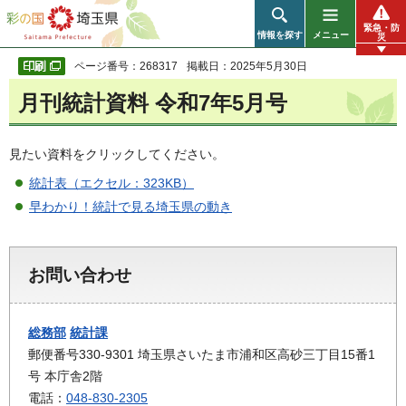
彩の国 埼玉県
緊急・防
情報を探す
メニュー
災
ページ番号：268317
掲載日：2025年5月30日
月刊統計資料 令和7年5月号
見たい資料をクリックしてください。
統計表（エクセル：323KB）
早わかり！統計で見る埼玉県の動き
お問い合わせ
総務部
統計課
郵便番号330-9301 埼玉県さいたま市浦和区高砂三丁目15番1
号 本庁舎2階
電話：
048-830-2305