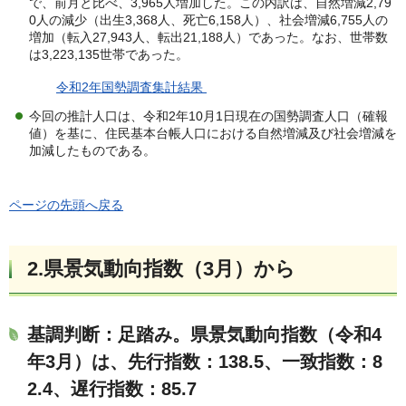
で、前月と比べ、3,965人増加した。この内訳は、自然増減2,79
0人の減少（出生3,368人、死亡6,158人）、社会増減6,755人の
増加（転入27,943人、転出21,188人）であった。なお、世帯数
は3,223,135世帯であった。
令和2年国勢調査集計結果
今回の推計人口は、令和2年10月1日現在の国勢調査人口（確報
値）を基に、住民基本台帳人口における自然増減及び社会増減を
加減したものである。
ページの先頭へ戻る
2.
県景気動向指数（3
月）
から
基調判断：足踏み
。
県景気動向指数（令和4
年3月）は、先行指数：138.5、一致指数：8
2.4、遅行指数：85.7