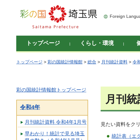
彩の国 埼玉県
Foreign Langu
トップページ
くらし・環境
トップページ
>
彩の国統計情報館
>
総合
>
月刊統計資料
>
令
彩の国統計情報館トップページ
月刊統
令和4年
月刊統計資料 令和4年1月号
見たい資料をク
早わかり！統計で見る埼玉
統計表（エク