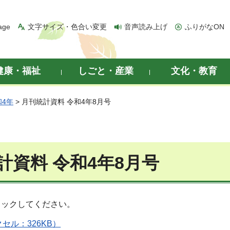
age
文字サイズ・色合い変更
音声読み上げ
ふりがなON
健康・福祉
しごと・産業
文化・教育
和4年
> 月刊統計資料 令和4年8月号
計資料 令和4年8月号
リックしてください。
セル：326KB）