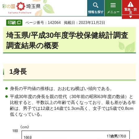
彩の国 埼玉県
緊急・防
情報を探す
メニュー
災
ページ番号：142064
掲載日：2023年11月2日
埼玉県/平成30年度学校保健統計調査
調査結果の概要
1身長
身長の平均値の推移は、おおむね横ばい傾向である。
平成30年度の身長を親の世代（30年前の昭和63年度の数値）と
比較すると、半数以上の年齢で高くなっており、最も差がある年
齢は、男子では12歳と14歳で1.3cm高く、女子では5歳で0.8cm
低くなっている。