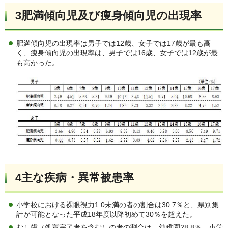
3肥満傾向児及び痩身傾向児の出現率
肥満傾向児の出現率は男子では12歳、女子では17歳が最も高
く、痩身傾向児の出現率は、男子では16歳、女子では12歳が最
も高かった。
4主な疾病・異常被患率
小学校における裸眼視力1.0未満の者の割合は30.7％と、県別集
計が可能となった平成18年度以降初めて30％を超えた。
むし歯（処置完了者を含む）の者の割合は、幼稚園28.8％、小学