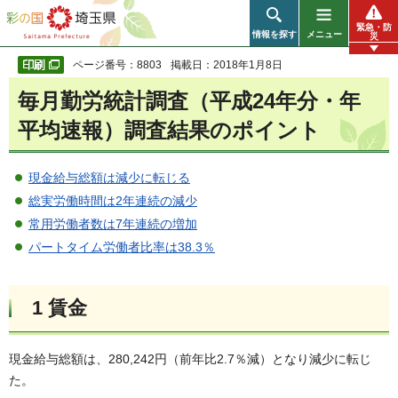
彩の国 埼玉県
緊急・防
情報を探す
メニュー
災
ページ番号：8803
掲載日：2018年1月8日
毎月勤労統計調査（平成24年分・年
平均速報）調査結果のポイント
現金給与総額は減少に転じる
総実労働時間は2年連続の減少
常用労働者数は7年連続の増加
パートタイム労働者比率は38.3％
1 賃金
現金給与総額は、280,242円（前年比2.7％減）となり減少に転じ
た。