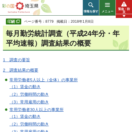
彩の国 埼玉県
緊急・防
情報を探す
メニュー
災
ページ番号：8779
掲載日：2018年1月8日
毎月勤労統計調査（平成24年分・年
平均速報）調査結果の概要
1 調査の要旨
2 調査結果の概要
常用労働者5人以上（全体）の事業所
（1）賃金の動き
（2）労働時間の動き
（3）常用雇用の動き
常用労働者30人以上の事業所
（1）賃金の動き
（2）労働時間の動き
（3）常用雇用の動き