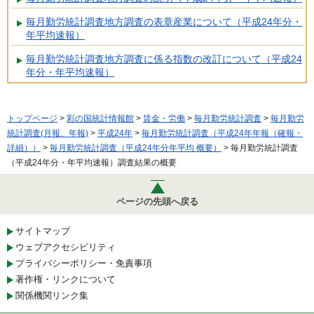
毎月勤労統計調査地方調査の表章産業について（平成24年分・
年平均速報）
毎月勤労統計調査地方調査に係る指数の改訂について（平成24
年分・年平均速報）
トップページ
>
彩の国統計情報館
>
賃金・労働
>
毎月勤労統計調査
>
毎月勤労
統計調査(月報、年報)
>
平成24年
>
毎月勤労統計調査（平成24年年報（確報・
詳細））
>
毎月勤労統計調査（平成24年分年平均 概要）
> 毎月勤労統計調査
（平成24年分・年平均速報）調査結果の概要
ページの先頭へ戻る
サイトマップ
ウェブアクセシビリティ
プライバシーポリシー・免責事項
著作権・リンクについて
関係機関リンク集