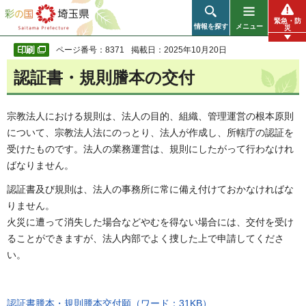
彩の国 埼玉県
緊急・防
情報を探す
メニュー
災
ページ番号：8371
掲載日：2025年10月20日
認証書・規則謄本の交付
宗教法人における規則は、法人の目的、組織、管理運営の根本原則
について、宗教法人法にのっとり、法人が作成し、所轄庁の認証を
受けたものです。法人の業務運営は、規則にしたがって行わなけれ
ばなりません。
認証書及び規則は、法人の事務所に常に備え付けておかなければな
りません。
火災に遭って消失した場合などやむを得ない場合には、交付を受け
ることができますが、法人内部でよく捜した上で申請してくださ
い。
認証書謄本・規則謄本交付願（ワード：31KB）