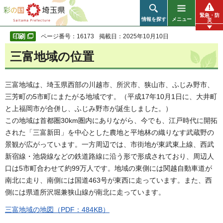
彩の国 埼玉県
緊急・防
情報を探す
メニュー
災
ページ番号：16173
掲載日：2025年10月10日
三富地域の位置
三富地域は、埼玉県西部の川越市、所沢市、狭山市、ふじみ野市、
三芳町の5市町にまたがる地域です。（平成17年10月1日に、大井町
と上福岡市が合併し、ふじみ野市が誕生しました。）
この地域は首都圏30km圏内にありながら、今でも、江戸時代に開拓
された「三富新田」を中心とした農地と平地林の織りなす武蔵野の
景観が広がっています。一方周辺では、市街地が東武東上線、西武
新宿線・池袋線などの鉄道路線に沿う形で形成されており、周辺人
口は5市町合わせて約99万人です。地域の東側には関越自動車道が
南北に走り、南側には国道463号が東西に走っています。また、西
側には県道所沢堀兼狭山線が南北に走っています。
三富地域の地図（PDF：484KB）