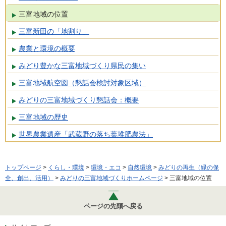
三富地域の位置
三富新田の「地割り」
農業と環境の概要
みどり豊かな三富地域づくり県民の集い
三富地域航空図（懇話会検討対象区域）
みどりの三富地域づくり懇話会：概要
三富地域の歴史
世界農業遺産「武蔵野の落ち葉堆肥農法」
トップページ
>
くらし・環境
>
環境・エコ
>
自然環境
>
みどりの再生（緑の保
全、創出、活用）
>
みどりの三富地域づくりホームページ
> 三富地域の位置
ページの先頭へ戻る