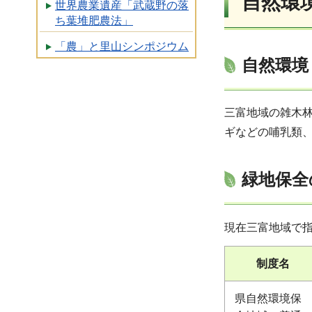
自然環
世界農業遺産「武蔵野の落
ち葉堆肥農法」
「農」と里山シンポジウム
自然環境
三富地域の雑木
ギなどの哺乳類
緑地保全
現在三富地域で
制度名
県自然環境保