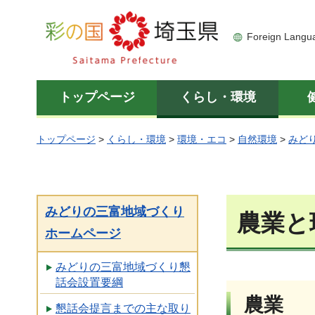
彩の国 埼玉県
Foreign Langu
トップページ
くらし・環境
トップページ
>
くらし・環境
>
環境・エコ
>
自然環境
>
みど
みどりの三富地域づくり
農業と
ホームページ
みどりの三富地域づくり懇
話会設置要綱
農業
懇話会提言までの主な取り