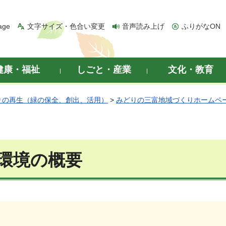
age
文字サイズ・色合い変更
音声読み上げ
ふりがなON
健康・福祉
しごと・産業
文化・教育
りの再生（緑の保全、創出、活用）
>
みどりの三富地域づくりホームペ
環境の概要