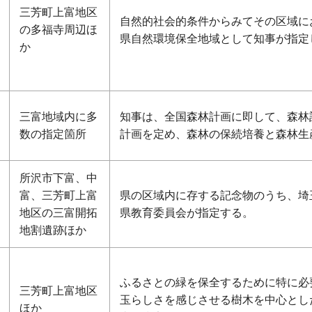
三芳町上富地区
自然的社会的条件からみてその区域に
の多福寺周辺ほ
県自然環境保全地域として知事が指定
か
三富地域内に多
知事は、全国森林計画に即して、森林
数の指定箇所
計画を定め、森林の保続培養と森林生
所沢市下富、中
富、三芳町上富
県の区域内に存する記念物のうち、埼
地区の三富開拓
県教育委員会が指定する。
地割遺跡ほか
ふるさとの緑を保全するために特に必
三芳町上富地区
玉らしさを感じさせる樹木を中心とし
ほか