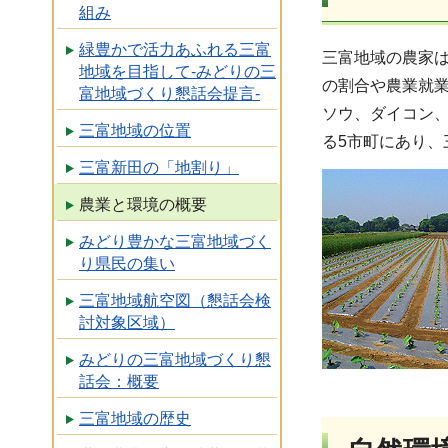
組み
緑豊かで活力あふれる三富
三富地域の農家
地域を目指して-みどりの三
の割合や農業就
富地域づくり懇話会提言-
ソウ、ダイコン、
三富地域の位置
る5市町にあり
三富新田の「地割り」
農業と環境の概要
みどり豊かな三富地域づく
り県民の集い
三富地域航空図（懇話会検
討対象区域）
みどりの三富地域づくり懇
話会：概要
三富地域の歴史