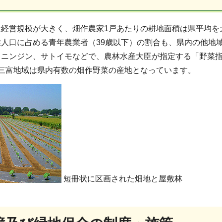
は経営規模が大きく、畑作農家1戸あたりの耕地面積は県平均を
業人口に占める青年農業者（39歳以下）の割合も、県内の他地
ニンジン、サトイモなどで、農林水産大臣が指定する「野菜指
、三富地域は県内有数の畑作野菜の産地となっています。
短冊状に区画された畑地と屋敷林