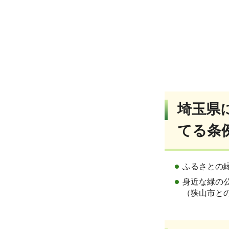
埼玉県
てる条
ふるさとの緑
身近な緑の公
（狭山市との合