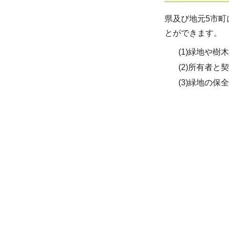
県及び地元5市
とができます。
(1)緑地や
(2)所有者
(3)緑地の