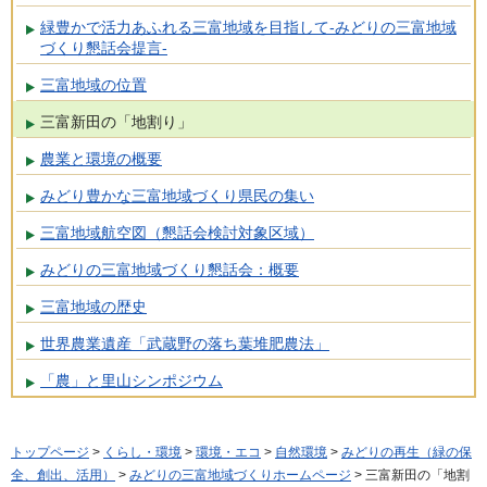
緑豊かで活力あふれる三富地域を目指して-みどりの三富地域
づくり懇話会提言-
三富地域の位置
三富新田の「地割り」
農業と環境の概要
みどり豊かな三富地域づくり県民の集い
三富地域航空図（懇話会検討対象区域）
みどりの三富地域づくり懇話会：概要
三富地域の歴史
世界農業遺産「武蔵野の落ち葉堆肥農法」
「農」と里山シンポジウム
トップページ
>
くらし・環境
>
環境・エコ
>
自然環境
>
みどりの再生（緑の保
全、創出、活用）
>
みどりの三富地域づくりホームページ
> 三富新田の「地割