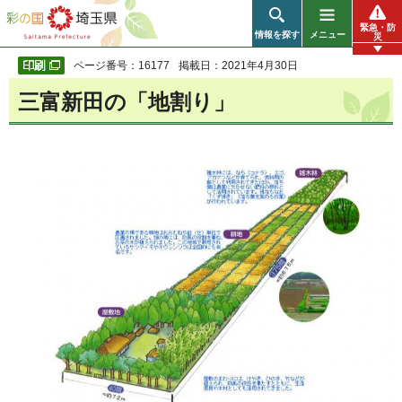
彩の国 埼玉県
緊急・防
情報を探す
メニュー
災
ページ番号：16177
掲載日：2021年4月30日
三富新田の「地割り」